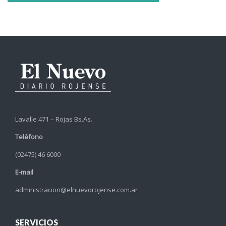
Lavalle 471 – Rojas Bs.As.
Teléfono
(02475) 46 6000
E-mail
administracion@elnuevorojense.com.ar
SERVICIOS