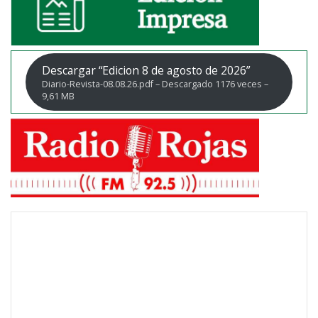
Descargar “Edicion 8 de agosto de 2026”
Diario-Revista-08.08.26.pdf – Descargado 1176 veces –
9,61 MB