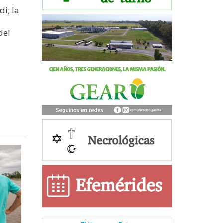
di; la
del