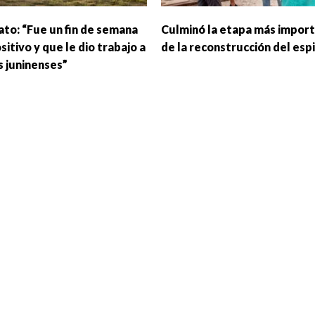
ato: “Fue un fin de semana
Culminó la etapa más impor
itivo y que le dio trabajo a
de la reconstrucción del esp
 juninenses”