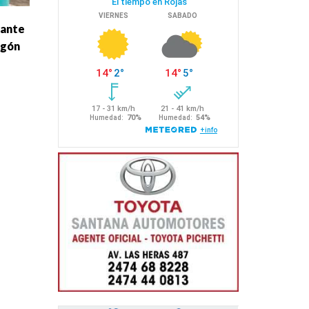
tante
igón