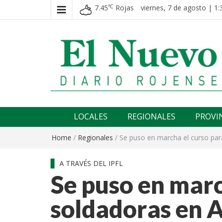
7.45
Rojas
viernes, 7 de agosto | 1:
℃
El nuevo rojense
Diario El Nuevo Rojense
LOCALES
REGIONALES
PROVI
Home
/
Regionales
/
Se puso en marcha el curso para
A TRAVÉS DEL IPFL
Se puso en marc
soldadoras en A