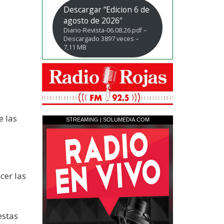
Descargar “Edicion 6 de
agosto de 2026”
Diario-Revista-06.08.26.pdf –
Descargado 3897 veces –
7,11 MB
e las
cer las
estas