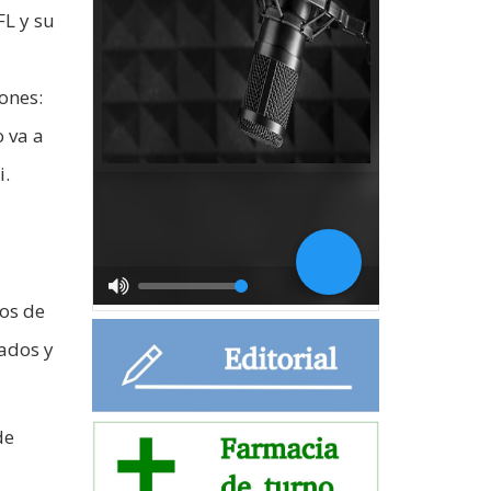
FL y su
ones:
o va a
i.
os de
zados y
de