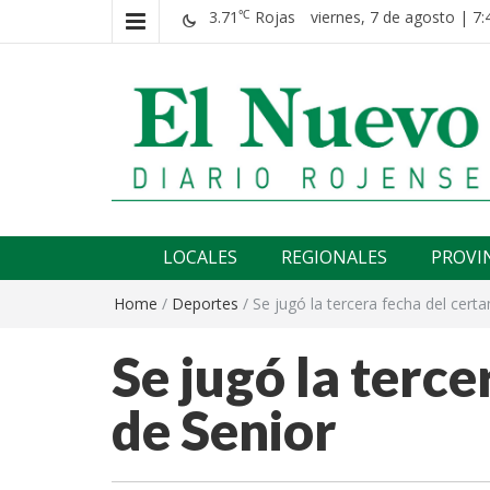
3.71
Rojas
viernes, 7 de agosto | 7:
℃
El nuevo rojense
Diario El Nuevo Rojense
LOCALES
REGIONALES
PROVI
Home
/
Deportes
/
Se jugó la tercera fecha del cert
Se jugó la terc
de Senior