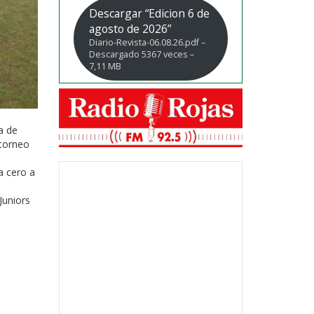
Descargar “Edicion 6 de
agosto de 2026”
Diario-Revista-06.08.26.pdf –
Descargado 5367 veces –
7,11 MB
a de
 torneo
a cero a
Juniors