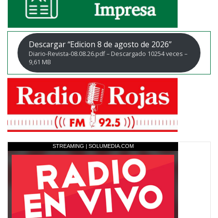
Descargar “Edicion 8 de agosto de 2026”
Diario-Revista-08.08.26.pdf – Descargado 10254 veces –
9,61 MB