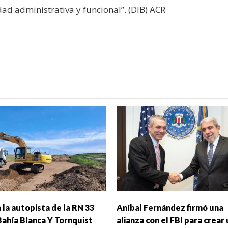
ad administrativa y funcional”. (DIB) ACR
 la autopista de la RN 33
Aníbal Fernández firmó una
Bahía Blanca Y Tornquist
alianza con el FBI para crear