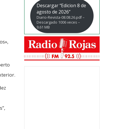
Descargar “Edicion 8 de
agosto de 2026”
Diario-Revista-08.08.26.pdf –
Descargado 1006 veces –
9,61 MB
os»,
berto
terior.
dez
s”,