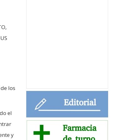
TO,
SUS
 de los
do el
ntrar
ente y