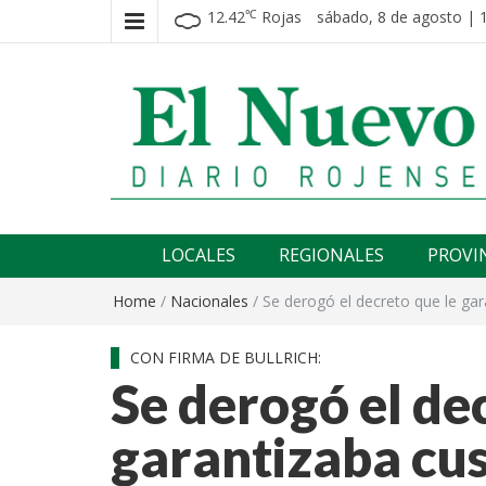
12.42
Rojas
sábado, 8 de agosto | 
℃
El nuevo rojense
Diario El Nuevo Rojense
LOCALES
REGIONALES
PROVI
Home
/
Nacionales
/
Se derogó el decreto que le ga
CON FIRMA DE BULLRICH:
Se derogó el de
garantizaba cus