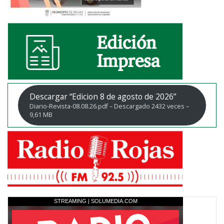
Descargar “Edicion 8 de agosto de 2026”
Diario-Revista-08.08.26.pdf – Descargado 2432 veces –
9,61 MB