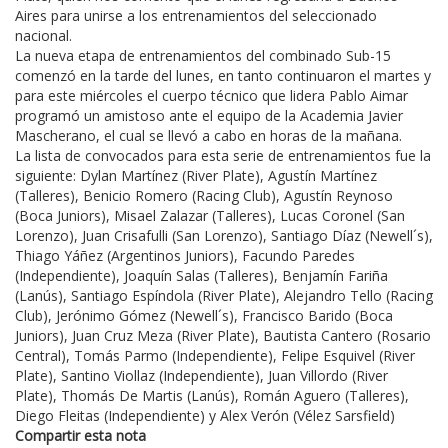
Aires para unirse a los entrenamientos del seleccionado
nacional.
La nueva etapa de entrenamientos del combinado Sub-15
comenzó en la tarde del lunes, en tanto continuaron el martes y
para este miércoles el cuerpo técnico que lidera Pablo Aimar
programó un amistoso ante el equipo de la Academia Javier
Mascherano, el cual se llevó a cabo en horas de la mañana.
La lista de convocados para esta serie de entrenamientos fue la
siguiente: Dylan Martínez (River Plate), Agustín Martínez
(Talleres), Benicio Romero (Racing Club), Agustín Reynoso
(Boca Juniors), Misael Zalazar (Talleres), Lucas Coronel (San
Lorenzo), Juan Crisafulli (San Lorenzo), Santiago Díaz (Newell´s),
Thiago Yáñez (Argentinos Juniors), Facundo Paredes
(Independiente), Joaquín Salas (Talleres), Benjamín Fariña
(Lanús), Santiago Espíndola (River Plate), Alejandro Tello (Racing
Club), Jerónimo Gómez (Newell´s), Francisco Barido (Boca
Juniors), Juan Cruz Meza (River Plate), Bautista Cantero (Rosario
Central), Tomás Parmo (Independiente), Felipe Esquivel (River
Plate), Santino Viollaz (Independiente), Juan Villordo (River
Plate), Thomás De Martis (Lanús), Román Aguero (Talleres),
Diego Fleitas (Independiente) y Alex Verón (Vélez Sarsfield)
Compartir esta nota