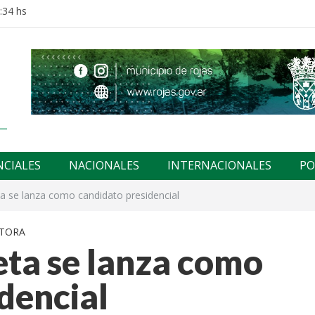
:34 hs
NCIALES
NACIONALES
INTERNACIONALES
PO
a se lanza como candidato presidencial
ITORA
eta se lanza como
dencial