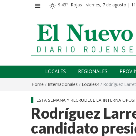
9.43
Rojas
viernes, 7 de agosto | 11
℃
El nuevo rojense
Diario El Nuevo Rojense
LOCALES
REGIONALES
PROVI
Home
/
Internacionales
/
Locales4
/
Rodríguez Larret
ESTA SEMANA Y RECRUDECE LA INTERNA OPOS
Rodríguez Larr
candidato presi