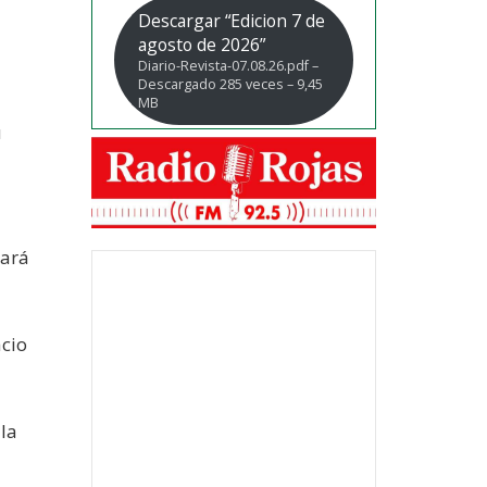
Descargar “Edicion 7 de
agosto de 2026”
Diario-Revista-07.08.26.pdf –
Descargado 285 veces – 9,45
MB
u
zará
acio
 la