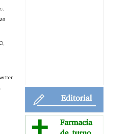
o.
las
O,
witter
a