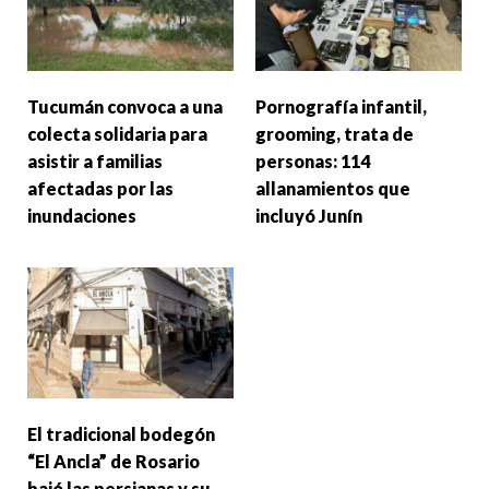
Tucumán convoca a una
Pornografía infantil,
colecta solidaria para
grooming, trata de
asistir a familias
personas: 114
afectadas por las
allanamientos que
inundaciones
incluyó Junín
El tradicional bodegón
“El Ancla” de Rosario
bajó las persianas y su