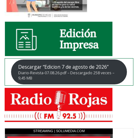
Descargar “Edicion 7 de agosto de 2026”
Diario-Revista-07.08.26.pdf – Descargado 258 veces –
9,45 MB