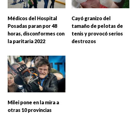
Médicos del Hospital
Cayó granizo del
Posadas paran por 48
tamaño de pelotas de
horas, disconformes con
tenis y provocó serios
la paritaria 2022
destrozos
Milei pone en la mira a
otras 10 provincias