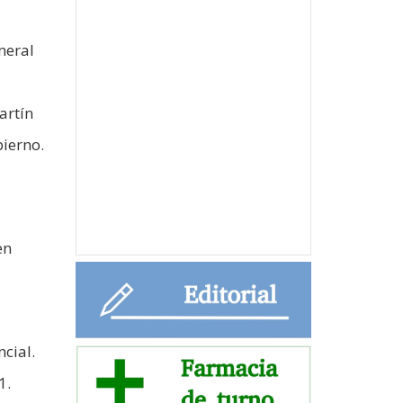
neral
artín
bierno.
en
cial.
1.