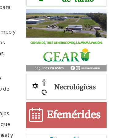
 para
iempo y
as
as
o
o de
ojas
enque
hea) y