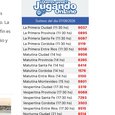
os
o. La
fin es
so y