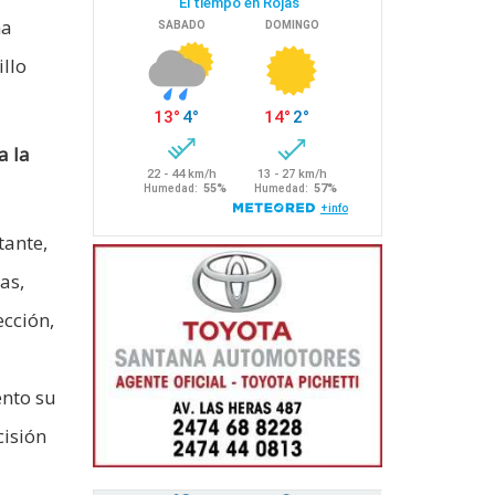
na
illo
a la
tante,
as,
ección,
ento su
cisión