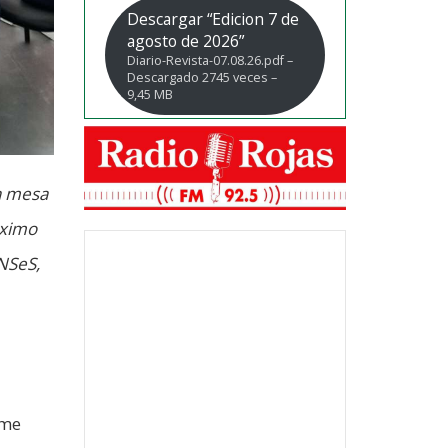
Descargar “Edicion 7 de
agosto de 2026”
Diario-Revista-07.08.26.pdf –
Descargado 2745 veces –
9,45 MB
la mesa
áximo
ANSeS,
rme