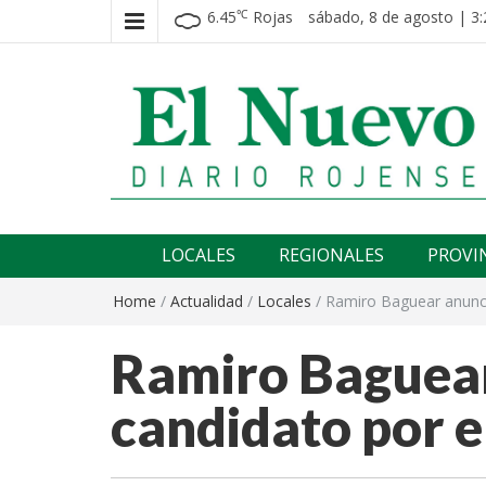
6.45
Rojas
sábado, 8 de agosto | 3:
℃
El nuevo rojense
Diario El Nuevo Rojense
LOCALES
REGIONALES
PROVI
Home
/
Actualidad
/
Locales
/
Ramiro Baguear anunci
Ramiro Baguear
candidato por e