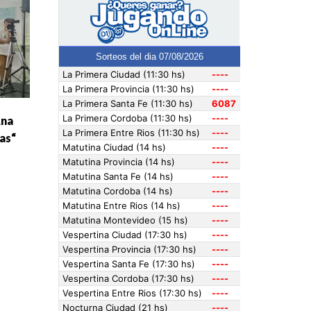
Ana
as“