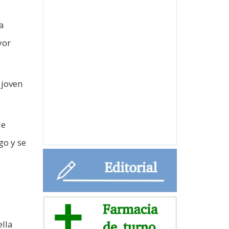
a
yor
 joven
de
go y se
ella