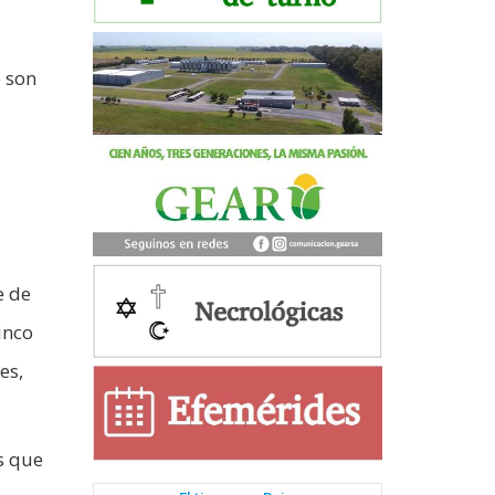
 son
e de
inco
es,
s que