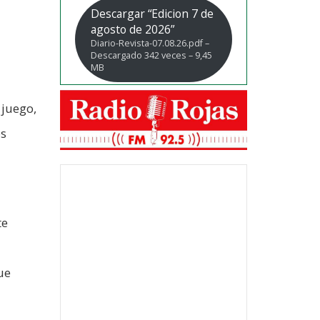
Descargar “Edicion 7 de
agosto de 2026”
Diario-Revista-07.08.26.pdf –
Descargado 342 veces – 9,45
MB
 juego,
os
te
ue