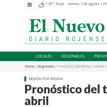
7.45
Rojas
viernes, 7 de agosto | 0:
℃
El nuevo rojense
Diario El Nuevo Rojense
LOCALES
REGIONALES
PROVI
Home
/
Regionales
/
Pronóstico del tiempo: martes 1
REGIÓN POR REGIÓN
Pronóstico del 
abril