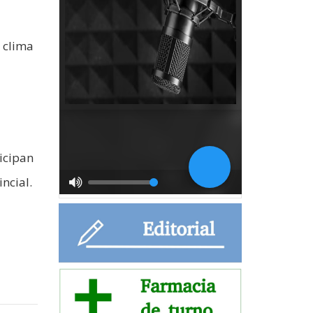
 clima
ticipan
cial.​