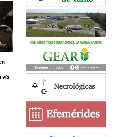
en
 vía