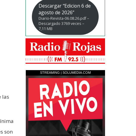
Descargar “Edicion 6 de
agosto de 2026”
Diario-Revista-06.08.26.pdf –
Descargado 3769 veces –
7,11 MB
 las
mínima
es son