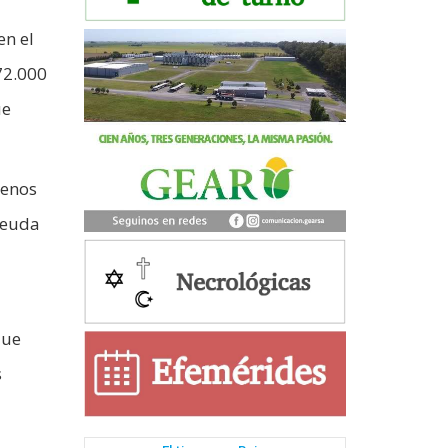
en el
72.000
ue
menos
deuda
que
s