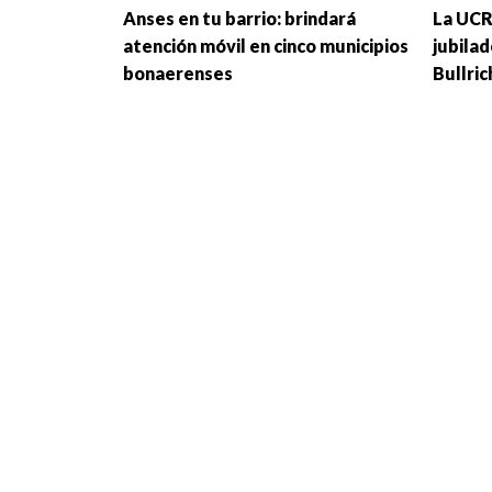
Anses en tu barrio: brindará
La UCR
atención móvil en cinco municipios
jubilad
bonaerenses
Bullric