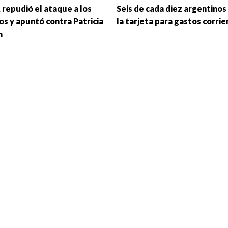
 repudió el ataque a los
Seis de cada diez argentinos
os y apuntó contra Patricia
la tarjeta para gastos corri
h