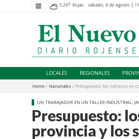
5.24
Rojas
sábado, 8 de agosto | 11
℃
El nuevo rojense
Diario El Nuevo Rojense
LOCALES
REGIONALES
PROVI
Home
/
Nacionales
/
Presupuesto: los números en ro
UN TRABAJADOR EN UN TALLER INDUSTRIAL. (
Presupuesto: lo
provincia y los