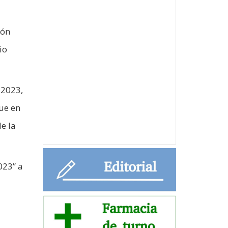
ión
io
 2023,
ue en
de la
023” a