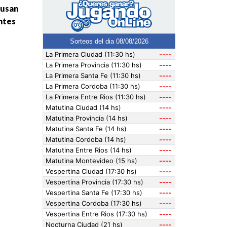
 usan
entes