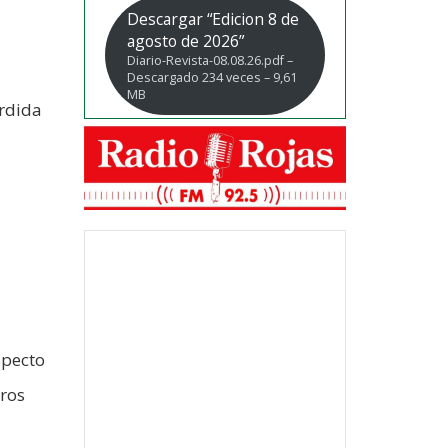
Descargar “Edicion 8 de
agosto de 2026”
Diario-Revista-08.08.26.pdf –
Descargado 234 veces – 9,61
MB
érdida
specto
ros