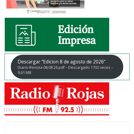
Descargar “Edicion 8 de agosto de 2026”
Diario-Revista-08.08.26.pdf – Descargado 1732 veces –
9,61 MB