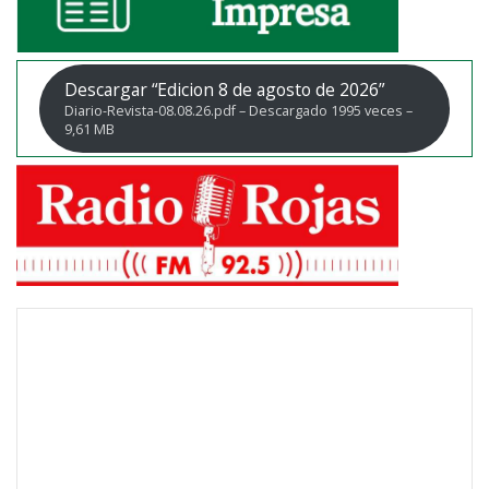
Descargar “Edicion 8 de agosto de 2026”
Diario-Revista-08.08.26.pdf – Descargado 1995 veces –
9,61 MB