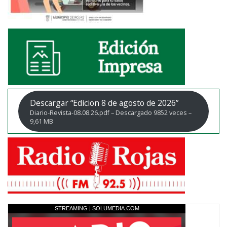
Descargar “Edicion 8 de agosto de 2026”
Diario-Revista-08.08.26.pdf – Descargado 9852 veces –
9,61 MB