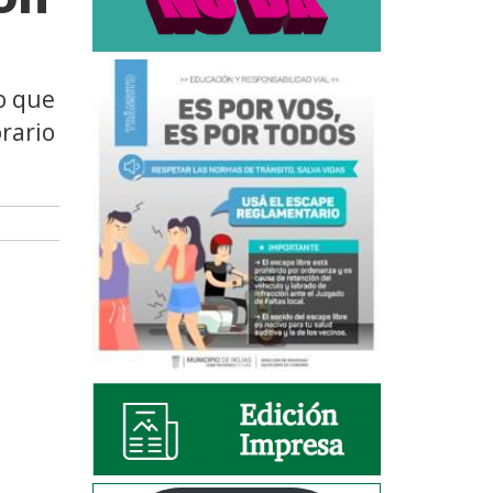
o que
rario