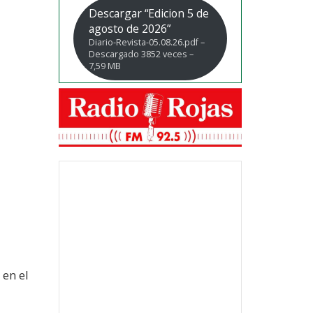
Descargar “Edicion 5 de
agosto de 2026”
Diario-Revista-05.08.26.pdf –
Descargado 3852 veces –
7,59 MB
 en el