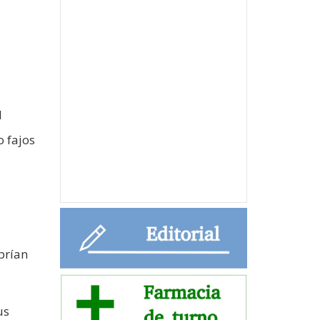
1
o fajos
brían
us