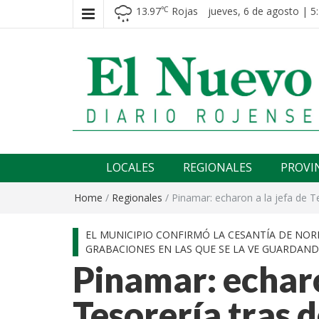
13.97
Rojas
jueves, 6 de agosto | 5
℃
El nuevo rojense
Diario El Nuevo Rojense
LOCALES
REGIONALES
PROVI
Home
/
Regionales
/
Pinamar: echaron a la jefa de 
EL MUNICIPIO CONFIRMÓ LA CESANTÍA DE NO
GRABACIONES EN LAS QUE SE LA VE GUARDAN
Pinamar: echaro
Tesorería tras 