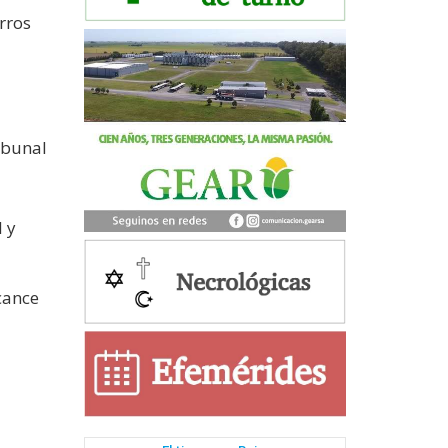
rros
ibunal
l y
cance