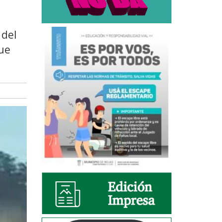
 del
que