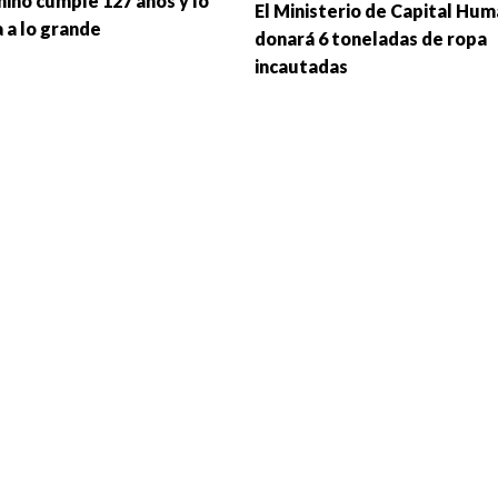
ino cumple 127 años y lo
El Ministerio de Capital Hu
 a lo grande
donará 6 toneladas de ropa
incautadas