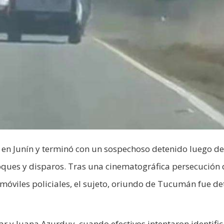
ró en Junín y terminó con un sospechoso detenido luego d
oques y disparos. Tras una cinematográfica persecución
 móviles policiales, el sujeto, oriundo de Tucumán fue d
 y Juana Azurduy, cuando efectivos intentaron identific