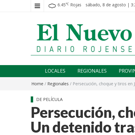
6.45
Rojas
sábado, 8 de agosto | 3:
℃
El nuevo rojense
Diario El Nuevo Rojense
LOCALES
REGIONALES
PROVI
Home
/
Regionales
/
Persecución, choque y tiros en J
DE PELÍCULA
Persecución, ch
Un detenido tra