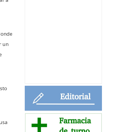
 donde
r un
e
sto
ausa