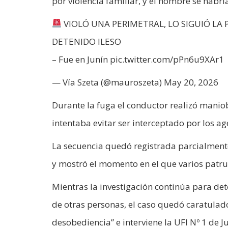
por violencia familiar, y el hombre se habr
VIOLÓ UNA PERIMETRAL, LO SIGUIÓ LA 
DETENIDO ILESO
– Fue en Junín pic.twitter.com/pPn6u9XAr1
— Vía Szeta (@mauroszeta) May 20, 2026
Durante la fuga el conductor realizó maniob
intentaba evitar ser interceptado por los ag
La secuencia quedó registrada parcialmente
y mostró el momento en el que varios patrul
Mientras la investigación continúa para det
de otras personas, el caso quedó caratulado
desobediencia” e interviene la UFI Nº 1 de J