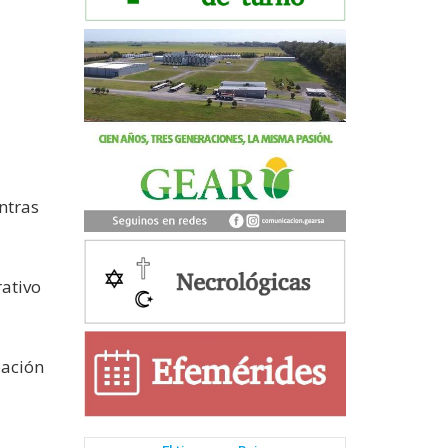
ntras
rativo
pación