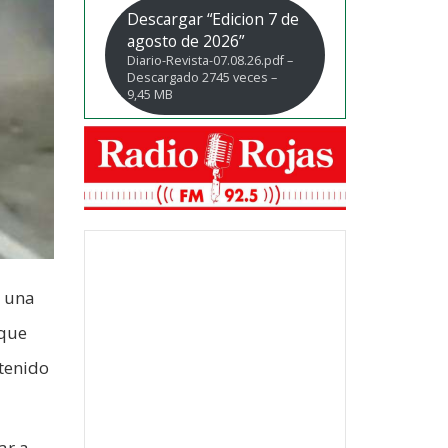
Descargar “Edicion 7 de
agosto de 2026”
Diario-Revista-07.08.26.pdf –
Descargado 2745 veces –
9,45 MB
e una
 que
etenido
ar a