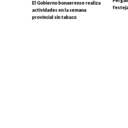
Pergam
El Gobierno bonaerense realiza
festeja
actividades en la semana
provincial sin tabaco