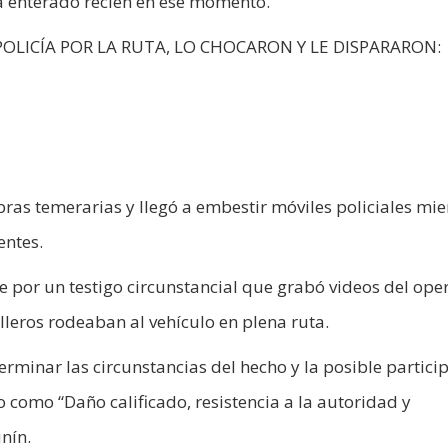
ía enterado recién en ese momento.
POLICÍA POR LA RUTA, LO CHOCARON Y LE DISPARARON:
ras temerarias y llegó a embestir móviles policiales mie
entes.
 por un testigo circunstancial que grabó videos del ope
leros rodeaban al vehículo en plena ruta.
erminar las circunstancias del hecho y la posible partici
 como “Daño calificado, resistencia a la autoridad y
unín.