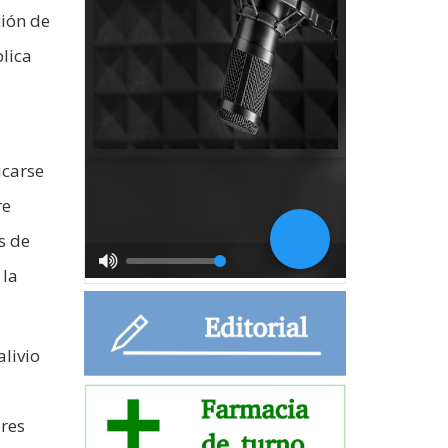
ción de
blica
icarse
re
s de
 la
alivio
ores