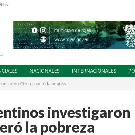
6 hs
NCIALES
NACIONALES
INTERNACIONALES
PO
garon cómo China superó la pobreza
entinos investigaron
eró la pobreza