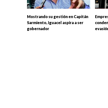
Mostrando su gestión en Capitán
Empres
Sarmiento, Iguacel aspira a ser
conden
gobernador
evasión