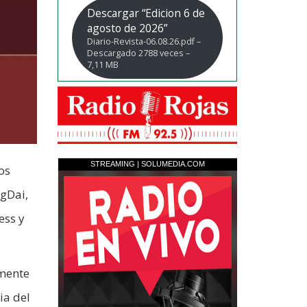
Descargar “Edicion 6 de
agosto de 2026”
Diario-Revista-06.08.26.pdf –
Descargado 2788 veces –
7,11 MB
os
ngDai,
ess y
amente
ia del