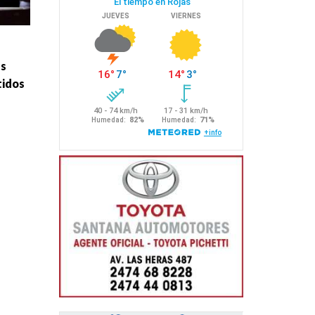
es
tidos