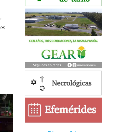
,
tes