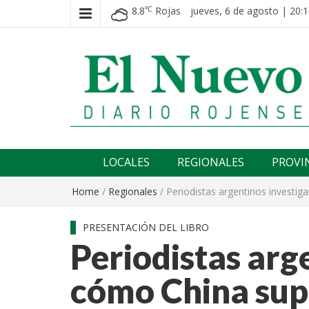
8.8
Rojas
jueves, 6 de agosto | 20:1
℃
El nuevo rojense
Diario El Nuevo Rojense
LOCALES
REGIONALES
PROVI
Home
/
Regionales
/
Periodistas argentinos investi
PRESENTACIÓN DEL LIBRO
Periodistas arg
cómo China sup