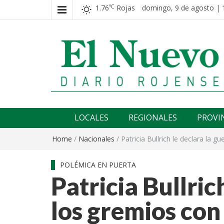
1.76
Rojas
domingo, 9 de agosto | 
℃
El nuevo rojense
Diario El Nuevo Rojense
LOCALES
REGIONALES
PROVI
Home
/
Nacionales
/
Patricia Bullrich le declara la
POLÉMICA EN PUERTA
Patricia Bullric
los gremios co