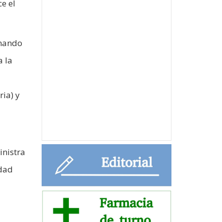
e el
omando
a la
ia) y
inistra
idad