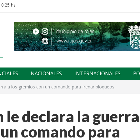
10:25 hs
NCIALES
NACIONALES
INTERNACIONALES
PO
 guerra a los gremios con un comando para frenar bloqueos
h le declara la guerra
n un comando para