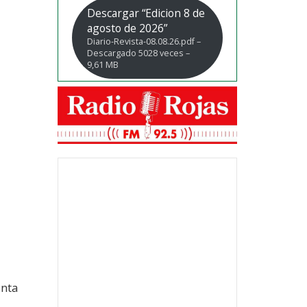
Descargar “Edicion 8 de
agosto de 2026”
Diario-Revista-08.08.26.pdf –
Descargado 5028 veces –
9,61 MB
unta