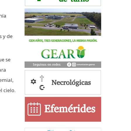
hía
s y de
ue se
ara
emial,
 cielo.