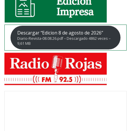
Descargar “Edicion 8 de agosto de 2026”
Diario-Revista-08.08.26.pdf – Descargado 4862 veces –
9,61 MB