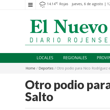
14.14
Rojas
jueves, 6 de agosto | 1
℃
El nuevo rojense
Diario El Nuevo Rojense
LOCALES
REGIONALES
PROVI
Home
/
Deportes
/
Otro podio para Nico Rodríguez e
Otro podio par
Salto