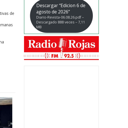
Descargar “Edicion 6 de
agosto de 2026”
tivas de
Diario-Revista-06.08.26.pdf –
Descargado 888 veces – 7,11
semanas
MB
ana