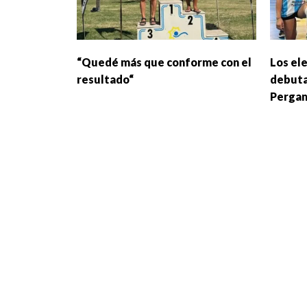
“Quedé más que conforme con el
Los el
resultado“
debuta
Perga