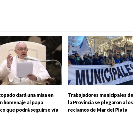
scopado dará una misa en
Trabajadores municipales d
en homenaje al papa
la Provincia se plegaron a los
sco que podrá seguirse vía
reclamos de Mar del Plata