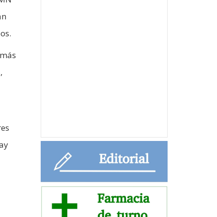
án
os.
a más
,
res
hay