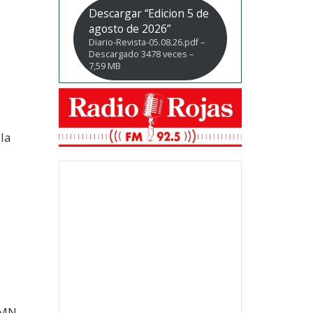
Descargar “Edicion 5 de
agosto de 2026”
Diario-Revista-05.08.26.pdf –
Descargado 3478 veces –
7,59 MB
 la
SMN