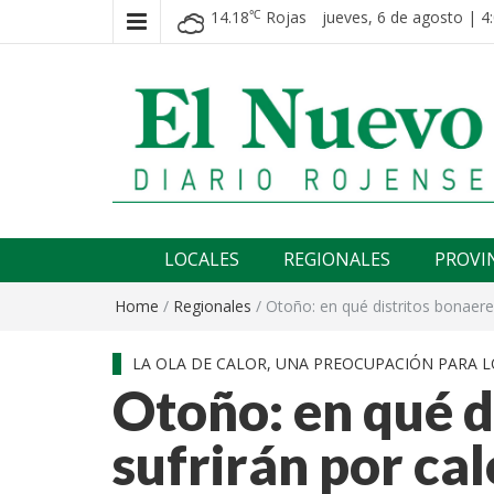
14.18
Rojas
jueves, 6 de agosto | 4
℃
El nuevo rojense
Diario El Nuevo Rojense
LOCALES
REGIONALES
PROVI
Home
/
Regionales
/
Otoño: en qué distritos bonaere
LA OLA DE CALOR, UNA PREOCUPACIÓN PARA L
Otoño: en qué d
sufrirán por ca