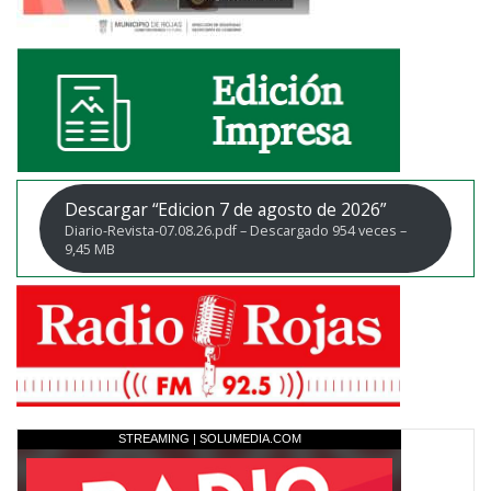
Descargar “Edicion 7 de agosto de 2026”
Diario-Revista-07.08.26.pdf – Descargado 954 veces –
9,45 MB