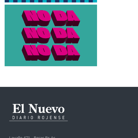
Lavalle 471 – Rojas Bs.As.