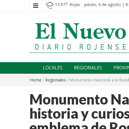
13.97
Rojas
jueves, 6 de agosto | 8
℃
El nuevo rojense
Diario El Nuevo Rojense
LOCALES
REGIONALES
PROVI
Home
/
Regionales
/
Monumento Nacional a la Bander
Monumento Naci
historia y curio
emblema de Ro