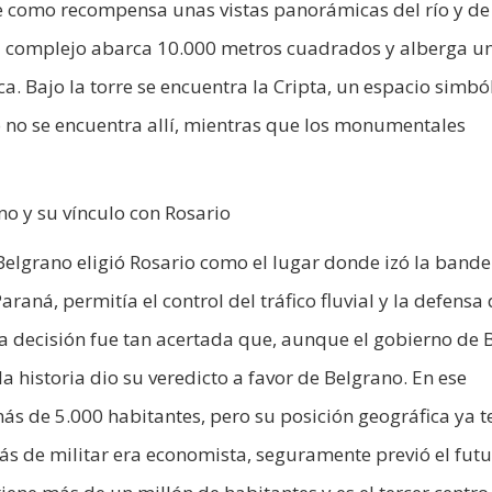
ne como recompensa unas vistas panorámicas del río y de
el complejo abarca 10.000 metros cuadrados y alberga u
. Bajo la torre se encuentra la Cripta, un espacio simból
no se encuentra allí, mientras que los monumentales
no y su vínculo con Rosario
elgrano eligió Rosario como el lugar donde izó la bande
araná, permitía el control del tráfico fluvial y la defensa 
 La decisión fue tan acertada que, aunque el gobierno de
a historia dio su veredicto a favor de Belgrano. En ese
s de 5.000 habitantes, pero su posición geográfica ya t
s de militar era economista, seguramente previó el fut