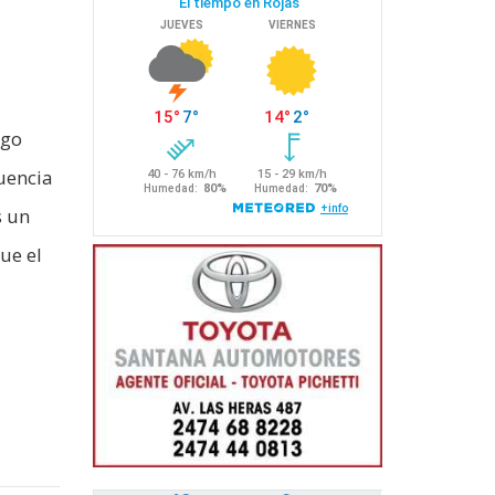
ego
cuencia
s un
ue el