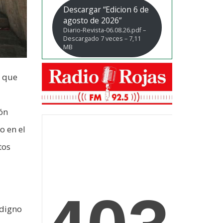
Descargar “Edicion 6 de
agosto de 2026”
Diario-Revista-06.08.26.pdf –
Descargado 7 veces – 7,11
MB
s que
ión
o en el
tos
 digno