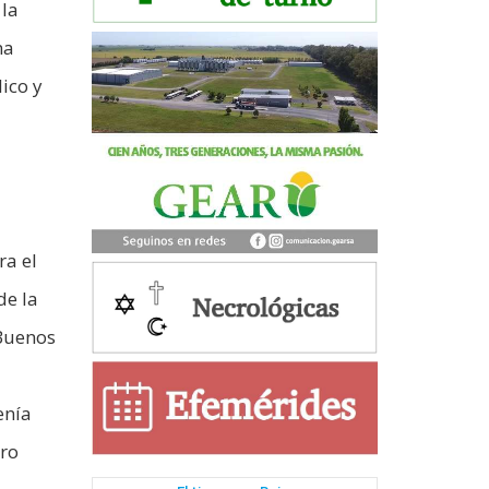
 la
na
ico y
ra el
de la
 Buenos
enía
uro