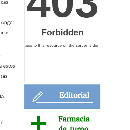
icas,
o Ángel
nicos
n
a estos
stás
n
da.
un