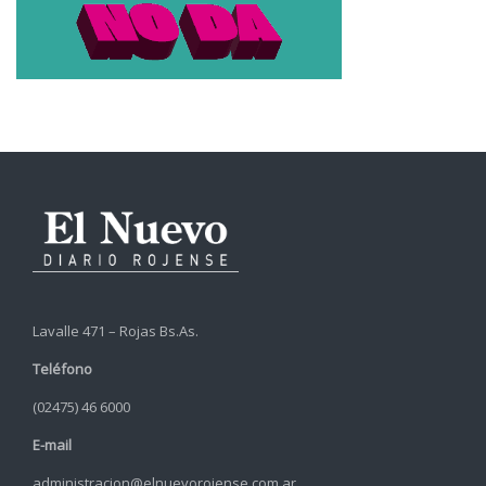
Lavalle 471 – Rojas Bs.As.
Teléfono
(02475) 46 6000
E-mail
administracion@elnuevorojense.com.ar