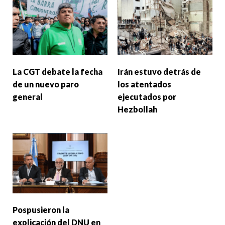
La CGT debate la fecha
Irán estuvo detrás de
de un nuevo paro
los atentados
general
ejecutados por
Hezbollah
Pospusieron la
explicación del DNU en