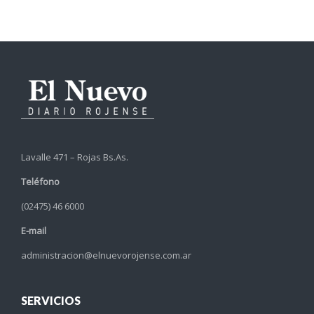
Lavalle 471 – Rojas Bs.As.
Teléfono
(02475) 46 6000
E-mail
administracion@elnuevorojense.com.ar
SERVICIOS