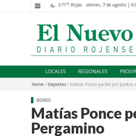
3.71
Rojas
viernes, 7 de agosto | 6:
℃
El nuevo rojense
Diario El Nuevo Rojense
LOCALES
REGIONALES
PROVI
Home
/
Deportes
/
Matías Ponce perdió por puntos
BOXEO
Matías Ponce p
Pergamino