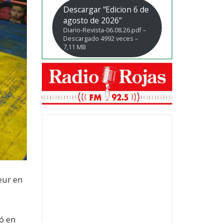
Descargar “Edicion 6 de
agosto de 2026”
Diario-Revista-06.08.26.pdf –
Descargado 4992 veces –
7,11 MB
eur en
ó en