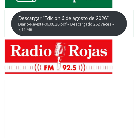
Descargar “Edicion 6 de agosto de 2026”
Diario-Revista-06.08.26.pdf – Descargado 262 veces –
7,11 MB