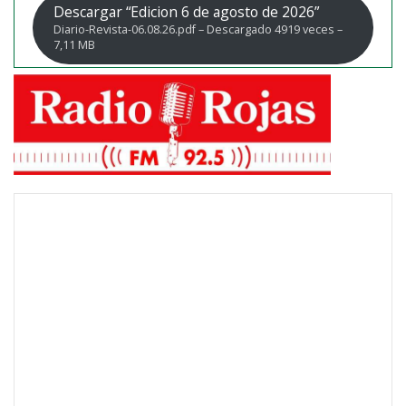
Descargar “Edicion 6 de agosto de 2026”
Diario-Revista-06.08.26.pdf – Descargado 4919 veces –
7,11 MB