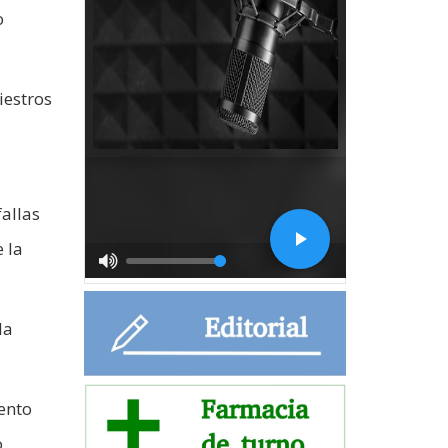
o
iestros
fallas
 la
la
ento
o