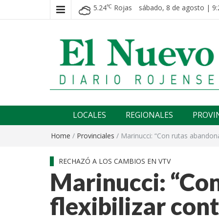
5.24
Rojas
sábado, 8 de agosto | 9:
℃
El nuevo rojense
Diario El Nuevo Rojense
LOCALES
REGIONALES
PROVI
Home
/
Provinciales
/
Marinucci: “Con rutas abandonad
RECHAZÓ A LOS CAMBIOS EN VTV
Marinucci: “Co
flexibilizar con