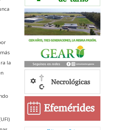
nunca
por
o más
ra la
en
ando
(UFI)
inas