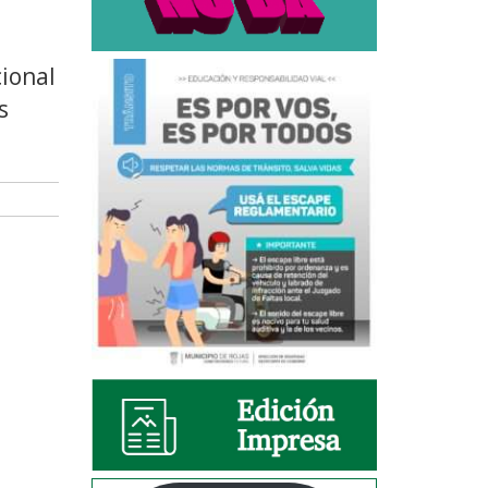
cional
s