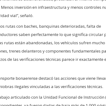
os. Menos inversión en infraestructura y menos controles 
dad vial”, señaló.
s rutas con baches, banquinas deterioradas, falta de
ductores saben perfectamente lo que significa circular 
 las rutas están abandonadas, los vehículos sufren much
nes, trenes delanteros y componentes fundamentales pa
zos de las verificaciones técnicas parece ir exactamente 
Transporte bonaerense destacó las acciones que viene llev
obras ilegales vinculadas a las verificaciones técnicas.
rabajo articulado con la Unidad Funcional de Instrucción 
respondientes, ya fueron dadas de baja más de 1.000 pág