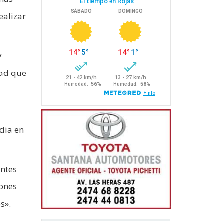
ealizar
y
dad que
dia en
antes
iones
s».