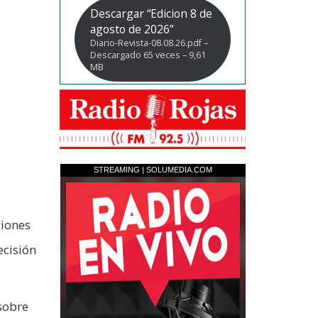
Descargar “Edicion 8 de
agosto de 2026”
Diario-Revista-08.08.26.pdf –
Descargado 65 veces – 9,61
MB
ciones
ecisión
sobre