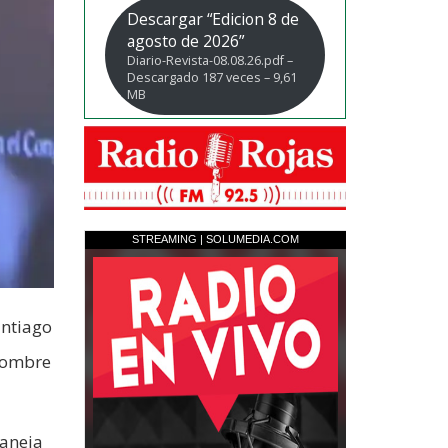
Descargar “Edicion 8 de
agosto de 2026”
Diario-Revista-08.08.26.pdf –
Descargado 187 veces – 9,61
MB
antiago
 hombre
maneja