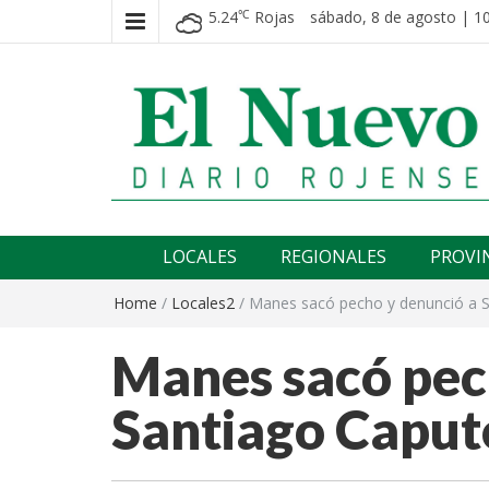
5.24
Rojas
sábado, 8 de agosto | 10
℃
El nuevo rojense
Diario El Nuevo Rojense
LOCALES
REGIONALES
PROVI
Home
/
Locales2
/
Manes sacó pecho y denunció a 
Manes sacó pec
Santiago Caput