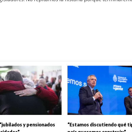
“jubilados y pensionados
“Estamos discutiendo qué ti
oridades”
país queremos construir:”