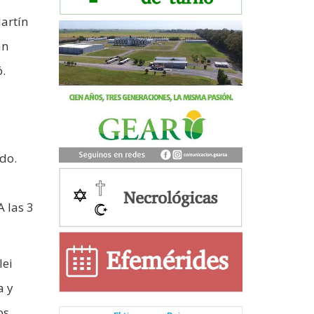
artín
án
.
ido.
 las 3
lei
a y
os