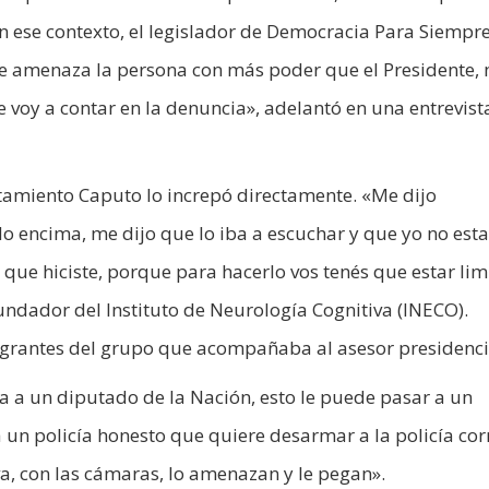
. En ese contexto, el legislador de Democracia Para Siempr
 «Me amenaza la persona con más poder que el Presidente,
e voy a contar en la denuncia», adelantó en una entrevist
entamiento Caputo lo increpó directamente. «Me dijo
do encima, me dijo que lo iba a escuchar y que yo no est
 que hiciste, porque para hacerlo vos tenés que estar lim
fundador del Instituto de Neurología Cognitiva (INECO).
grantes del grupo que acompañaba al asesor presidenci
asa a un diputado de la Nación, esto le puede pasar a un
a un policía honesto que quiere desarmar a la policía cor
a, con las cámaras, lo amenazan y le pegan».