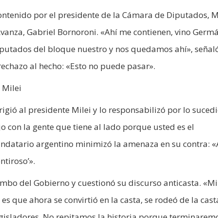
ontenido por el presidente de la Cámara de Diputados, M
Avanza, Gabriel Bornoroni. «Ahí me contienen, vino Germ
diputados del bloque nuestro y nos quedamos ahí», señaló
echazo al hecho: «Esto no puede pasar».
 Milei
rigió al presidente Milei y lo responsabilizó por lo suced
jo con la gente que tiene al lado porque usted es el
datario argentino minimizó la amenaza en su contra: «A
ntiroso’».
rumbo del Gobierno y cuestionó su discurso anticasta. «Mi
es que ahora se convirtió en la casta, se rodeó de la cast
gisladores. No repitamos la historia porque terminarem