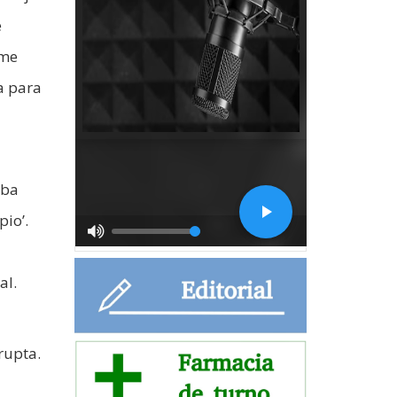
e
 me
a para
aba
pio’.
al.
rupta.