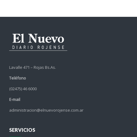
Lavalle 471 – Rojas Bs.As.
Teléfono
(02475) 46 6000
E-mail
administracion@elnuevorojense.com.ar
SERVICIOS