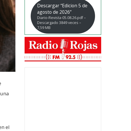
Descargar “Edicion 5 de
agosto de 2026”
Diario-Revista-05.08.26.pdf –
Descargado 3849 veces –
7,59 MB
e
 una
en el