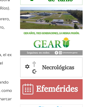
Ríos).
brero,
ro,
, el ex
el
tando
e, como
marcar