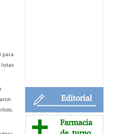
3 para
 listas
z
taron
rtido.
nadora