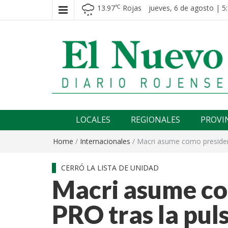
13.97
Rojas
jueves, 6 de agosto | 5
℃
El nuevo rojense
Diario El Nuevo Rojense
LOCALES
REGIONALES
PROVI
Home
/
Internacionales
/
Macri asume como president
CERRÓ LA LISTA DE UNIDAD
Macri asume co
PRO tras la pul