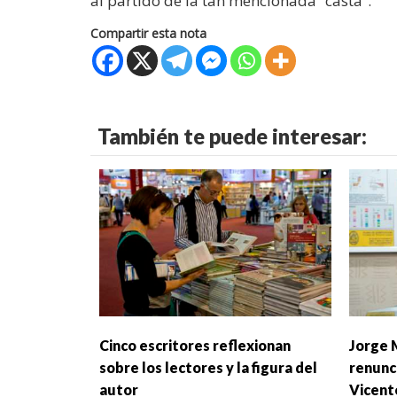
al partido de la tan mencionada “casta”.
Compartir esta nota
También te puede interesar:
Cinco escritores reflexionan
Jorge 
sobre los lectores y la figura del
renunci
autor
Vicent