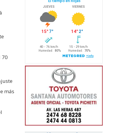
á
te
l 70
ajuste
de más
l