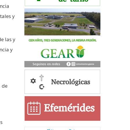
incia
tales y
e las y
ncia y
a de
os