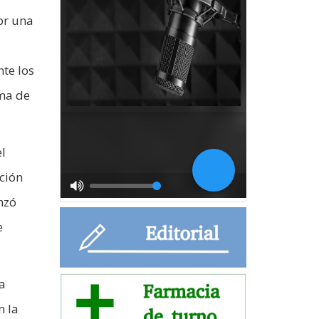
or una
te los
ema de
l
ción
nzó
e
la
n la