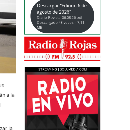
Descargar “Edicion 6 de
agosto de 2026”
Diario-Revista-06.08.26.pdf –
Descargado 43 veces – 7,11
MB
ue
án a la
l
zar la