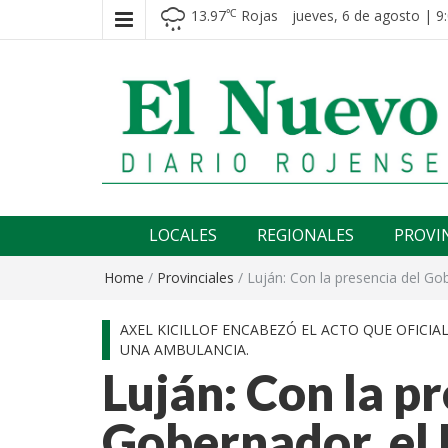
13.97
Rojas
jueves, 6 de agosto | 9
℃
El nuevo rojense
Diario El Nuevo Rojense
LOCALES
REGIONALES
PROVI
Home
/
Provinciales
/
Luján: Con la presencia del Go
AXEL KICILLOF ENCABEZÓ EL ACTO QUE OFICIA
UNA AMBULANCIA.
Luján: Con la pr
Gobernador, el 