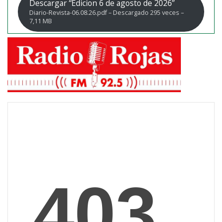
Descargar “Edicion 6 de agosto de 2026”
Diario-Revista-06.08.26.pdf – Descargado 295 veces –
7,11 MB