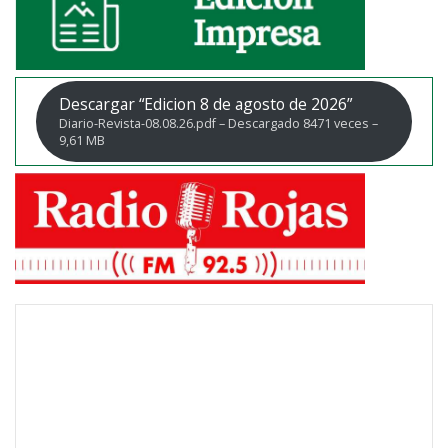
Descargar “Edicion 8 de agosto de 2026”
Diario-Revista-08.08.26.pdf – Descargado 8471 veces –
9,61 MB