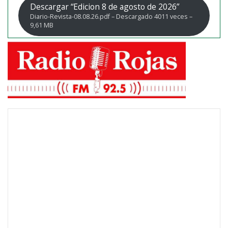
Descargar “Edicion 8 de agosto de 2026”
Diario-Revista-08.08.26.pdf – Descargado 4011 veces –
9,61 MB