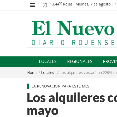
13.44
Rojas
viernes, 7 de agosto | 
℃
El nuevo rojense
Diario El Nuevo Rojense
LOCALES
REGIONALES
PROVI
Home
/
Locales1
/
Los alquileres costará un 220% 
LA RENOVACIÓN PARA ESTE MES
Los alquileres 
mayo