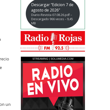
Descargar “Edicion 7 de
agosto de 2026”
Diario-Revista-07.08.26.pdf –
Descargado 966 veces – 9,45
MB
a
recio
e
son un