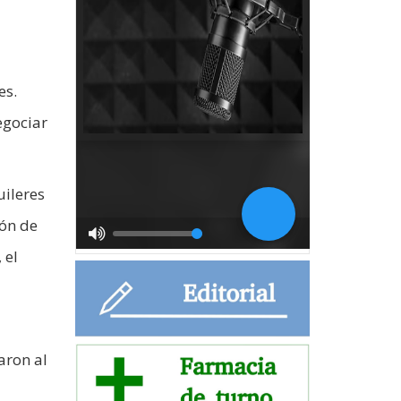
es.
egociar
uileres
ión de
 el
aron al