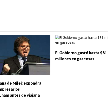
El Gobierno gastó hasta $81
millones en gaseosas
ana de Milei: expondrá
mpresarios
ham antes de viajar a