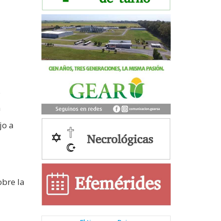
.
a
jo a
obre la