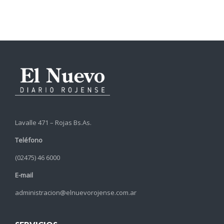
Lavalle 471 – Rojas Bs.As.
Teléfono
(02475) 46 6000
E-mail
administracion@elnuevorojense.com.ar