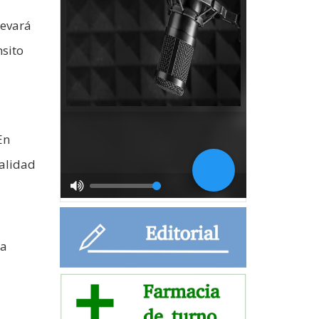
levará
nsito
En
talidad
la