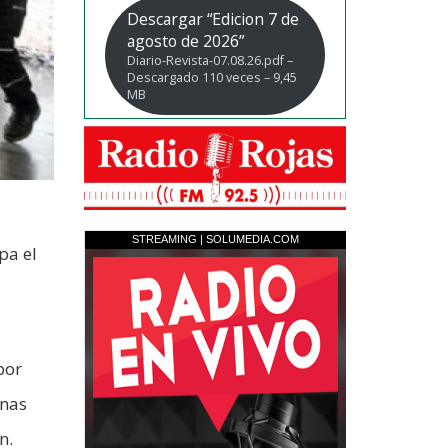
Descargar “Edicion 7 de
agosto de 2026”
Diario-Revista-07.08.26.pdf –
Descargado 110 veces – 9,45
MB
pa el
por
unas
n.