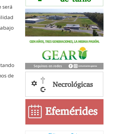
e será
ilidad
rabajo
ntando
nos de