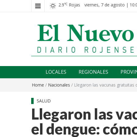
2.9
Rojas
viernes, 7 de agosto | 10:
℃
El nuevo rojense
Diario El Nuevo Rojense
LOCALES
REGIONALES
PROVI
Home
/
Nacionales
/
Llegaron las vacunas gratuitas
SALUD
Llegaron las va
el dengue: cómo