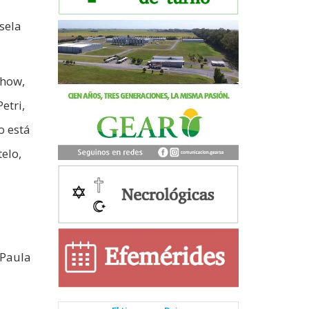
isela
chow,
etri,
o está
elo,
 Paula