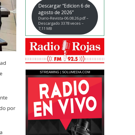
Descargar “Edicion 6 de
agosto de 2026”
Diario-Revista-06.08.26.pdf –
Descargado 3378 veces –
7,11 MB
dad
se
ente
ado por
ra