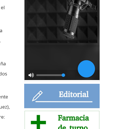
 el
la
.
aña
idos
ente
uez),
re: