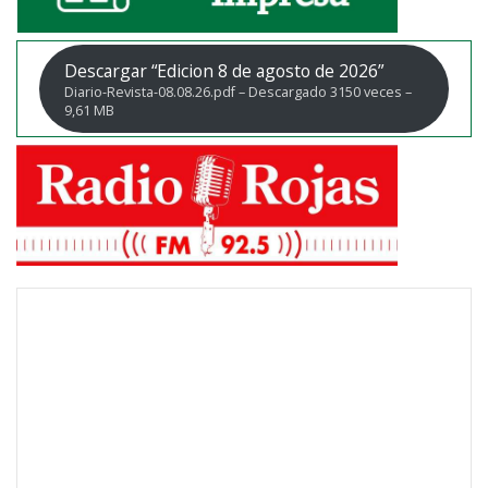
Descargar “Edicion 8 de agosto de 2026”
Diario-Revista-08.08.26.pdf – Descargado 3150 veces –
9,61 MB