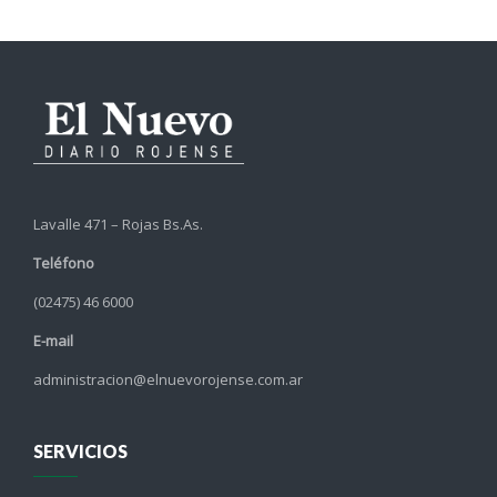
Lavalle 471 – Rojas Bs.As.
Teléfono
(02475) 46 6000
E-mail
administracion@elnuevorojense.com.ar
SERVICIOS