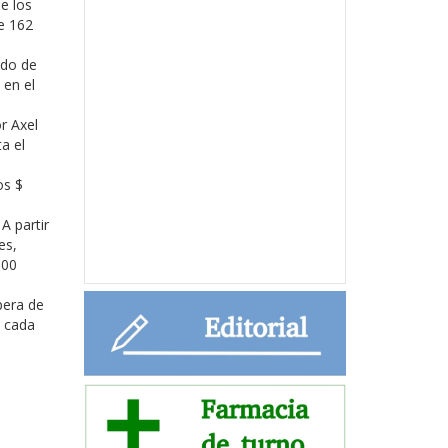
e los
de 162
ido de
 en el
r Axel
a el
os $
A partir
es,
300
pera de
e cada