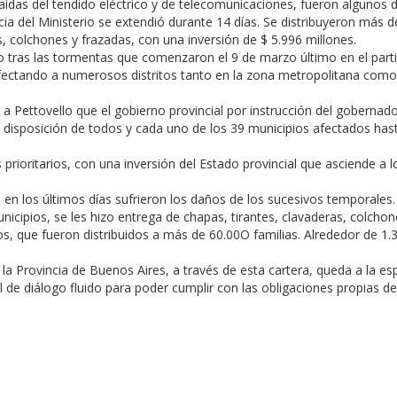
caídas del tendido eléctrico y de telecomunicaciones, fueron algunos d
ia del Ministerio se extendió durante 14 días. Se distribuyeron más 
, colchones y frazadas, con una inversión de $ 5.996 millones.
o tras las tormentas que comenzaron el 9 de marzo último en el part
afectando a numerosos distritos tanto en la zona metropolitana como
a Pettovello que el gobierno provincial por instrucción del gobernado
o a disposición de todos y cada uno de los 39 municipios afectados hast
rioritarios, con una inversión del Estado provincial que asciende a l
e en los últimos días sufrieron los daños de los sucesivos temporales. 
unicipios, se les hizo entrega de chapas, tirantes, clavaderas, colchon
os, que fueron distribuidos a más de 60.00O familias. Alrededor de 1.
la Provincia de Buenos Aires, a través de esta cartera, queda a la es
 de diálogo fluido para poder cumplir con las obligaciones propias d