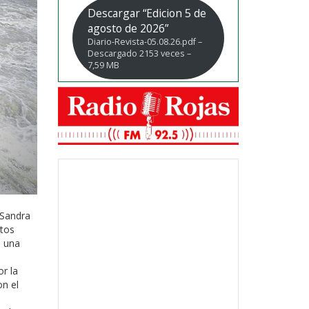
Descargar “Edicion 5 de
agosto de 2026”
Diario-Revista-05.08.26.pdf –
Descargado 2153 veces –
7,59 MB
 Sandra
ntos
ó una
or la
on el