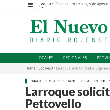
14.59
Rojas
miércoles, 5 de agosto 
℃
El nuevo rojense
Diario El Nuevo Rojense
LOCALES
REGIONALES
PROVI
Home
/
Locales3
/
Larroque solicita fondos urgente 
PARA AFRONTAR LOS DAÑOS DE LA CONTINGEN
Larroque solici
Pettovello