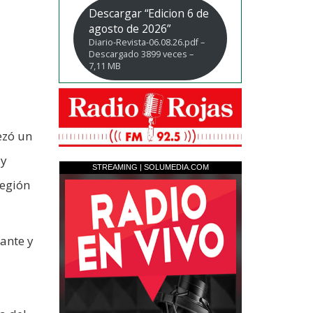
Descargar “Edicion 6 de
agosto de 2026”
Diario-Revista-06.08.26.pdf –
Descargado 3899 veces –
7,11 MB
ezó un
 y
Región
ante y