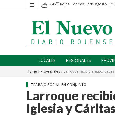
7.45
Rojas
viernes, 7 de agosto | 1:
℃
El nuevo rojense
Diario El Nuevo Rojense
LOCALES
REGIONALES
PROVI
Home
/
Provinciales
/
Larroque recibió a autoridades 
TRABAJO SOCIAL EN CONJUNTO
Larroque recibi
Iglesia y Cárita