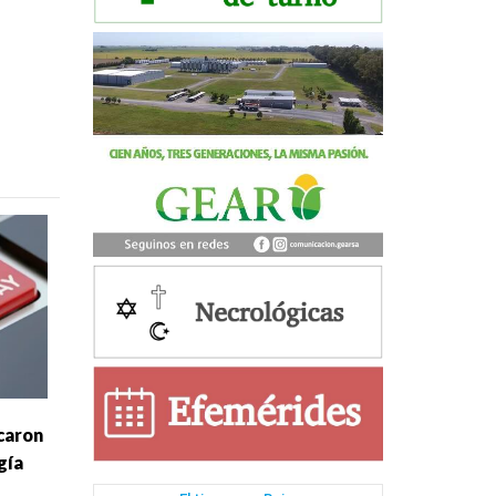
caron
gía