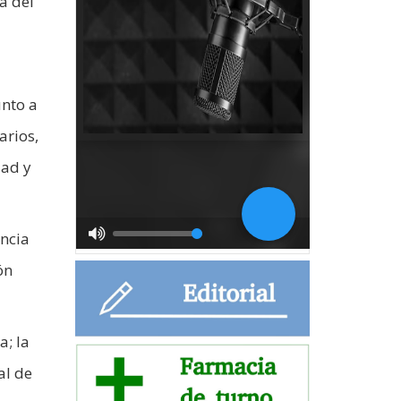
a del
unto a
arios,
dad y
encia
ón
a; la
al de