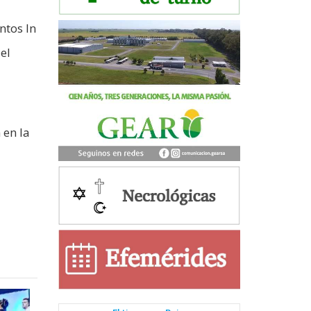
ntos In
el
 en la