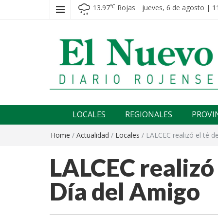
13.97
Rojas
jueves, 6 de agosto | 1
℃
El nuevo rojense
Diario El Nuevo Rojense
LOCALES
REGIONALES
PROVI
Home
/
Actualidad
/
Locales
/
LALCEC realizó el té d
LALCEC realizó e
Día del Amigo