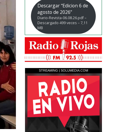
Descargar “Edicion 6 de
agosto de 2026”
Diario-Revista-06.08.26.pdf –
Descargado 499 veces – 7,11
MB