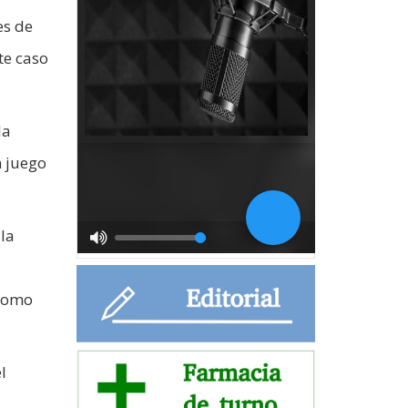
es de
te caso
la
n juego
 la
 como
l