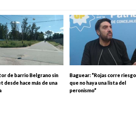
tor de barrio Belgrano sin
Baguear: “Rojas corre riesgo
et desde hace más de una
que no haya una lista del
a
peronismo“