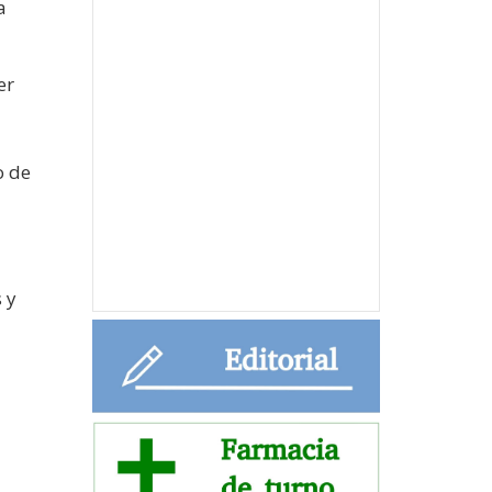
a
er
o de
 y