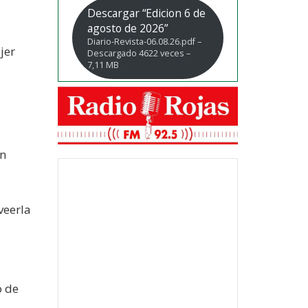
Descargar “Edicion 6 de
agosto de 2026”
Diario-Revista-06.08.26.pdf –
jer
Descargado 4622 veces –
7,11 MB
ón
veerla
o de