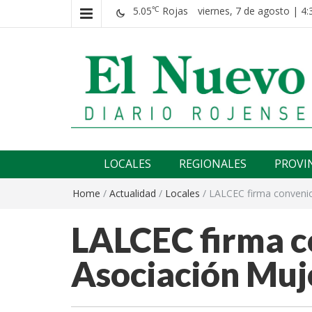
5.05
Rojas
viernes, 7 de agosto | 4:
℃
El nuevo rojense
Diario El Nuevo Rojense
LOCALES
REGIONALES
PROVI
Home
/
Actualidad
/
Locales
/
LALCEC firma convenio
LALCEC firma c
Asociación Muje